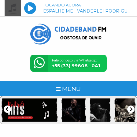
TOCANDO AGORA
ESPALHE ME - VANDERLEI RODRIGUES ( VERSO VIVO ROMANTICOS S\uFFFD LOUCOS )
Fale conosco via Whatsapp:
+55 (33) 99808--041
MENU