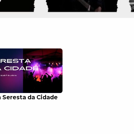
 Seresta da Cidade